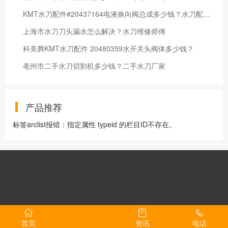
KMT水刀配件#20437164电液换向阀总成多少钱？水刀配件厂家
上海市水刀刀头漏水怎么解决？水刀维修师傅
科美腾KMT水刀配件 20480359水开关头阀体多少钱？
亳州市二手水刀切割机多少钱？二手水刀厂家
产品推荐
标签arclist报错：指定属性 typeid 的栏目ID不存在。
首页
资讯
电话